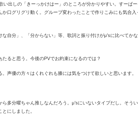
ロ歌い出しの「きーっかけはー」のところが分かりやすい。すーぱー
んか口グリグリ動く。グループ変わったことで作りこみにも気合入
な自分」、「分からない」等、歌詞と振り付けがμ’sに比べてか
あたると思う。今後のPVでお約束になるのでは？
る。声優の方々はくれぐれも膝には気をつけて欲しいと思います。
ら多分曜ちゃん推しなんだろう。μ’sにいないタイプだし。そう
ことにしました。