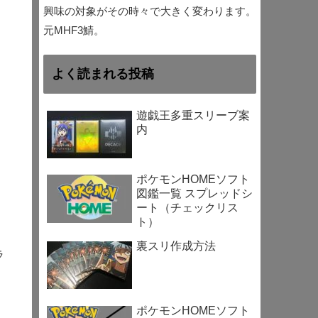
興味の対象がその時々で大きく変わります。
元MHF3鯖。
よく読まれる投稿
遊戯王多重スリーブ案
内
ポケモンHOMEソフト
図鑑一覧 スプレッドシ
ート（チェックリス
ト）
裏スリ作成方法
ラ
ポケモンHOMEソフト