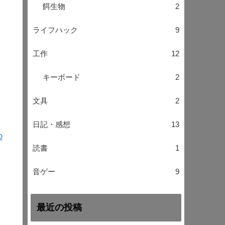
餌生物
2
ライフハック
9
工作
12
キーボード
2
文具
2
日記・感想
13
D
読書
1
音ゲー
9
最近の投稿