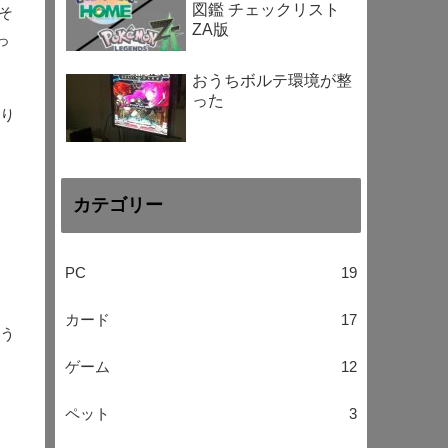
図鑑 チェックリスト
そ
ZA版
っ
おうちボルテ環境が整
った
なり
カテゴリー
PC
19
カード
17
いう
ゲーム
12
ペット
3