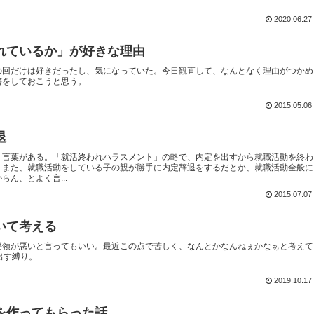
2020.06.27
れているか」が好きな理由
の回だけは好きだったし、気になっていた。今日観直して、なんとなく理由がつかめ
書をしておこうと思う。
2015.05.06
退
う言葉がある。「就活終われハラスメント」の略で、内定を出すから就職活動を終わ
。また、就職活動をしている子の親が勝手に内定辞退をするだとか、就職活動全般に
ん、とよく言...
2015.07.07
いて考える
要領が悪いと言ってもいい。最近この点で苦しく、なんとかなんねぇかなぁと考えて
出す縛り。
2019.10.17
を作ってもらった話