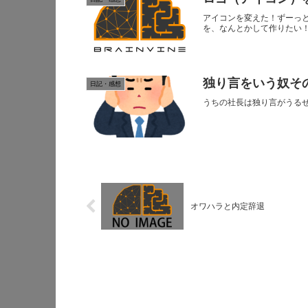
アイコンを変えた！ずーっ
を、なんとかして作りたい
独り言をいう奴そ
日記・感想
うちの社長は独り言がうる
オワハラと内定辞退