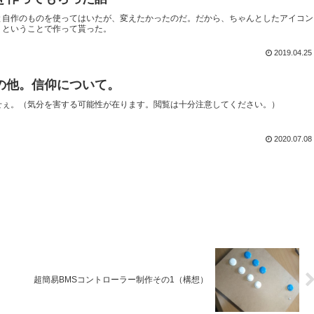
と自作のものを使ってはいたが、変えたかったのだ。だから、ちゃんとしたアイコン
！ということで作って貰った。
2019.04.25
の他。信仰について。
せぇ。（気分を害する可能性が在ります。閲覧は十分注意してください。）
2020.07.08
超簡易BMSコントローラー制作その1（構想）