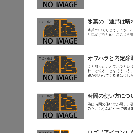
氷菓の「連邦は晴
日記・感想
氷菓の中でもどうしてかこ
た気がするため、ここに覚
オワハラと内定辞
日記・感想
ふと思った。オワハラとい
れ、と迫ることをそういう
親が関わってくる者はけしから
時間の使い方につ
日記・感想
俺は時間の使い方が悪い。
みた。ちなみに30分で書き
ロゴ（アイコン）
日記・感想