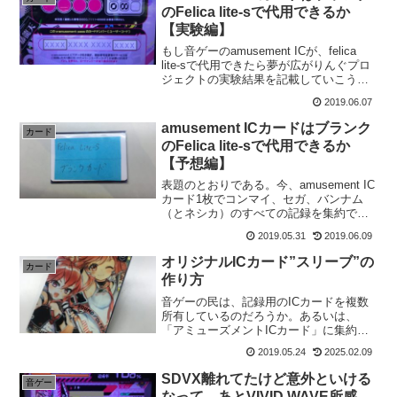
示）・2...
のFelica lite-sで代用できるか
【実験編】
もし音ゲーのamusement ICが、felica
lite-sで代用できたら夢が広がりんぐプロ
ジェクトの実験結果を記載していこうと
思います。
2019.06.07
amusement ICカードはブランク
カード
のFelica lite-sで代用できるか
【予想編】
表題のとおりである。今、amusement IC
カード1枚でコンマイ、セガ、バンナム
（とネシカ）のすべての記録を集約でき
てしまう時代である。しかも、それぞれ
2019.05.31
2019.06.09
が限定デザインのカードを発行してい
る。正に群雄割拠。ところで、これって
オリジナルICカード”スリーブ”の
カード
全部"交通系I...
作り方
音ゲーの民は、記録用のICカードを複数
所有しているのだろうか。あるいは、
「アミューズメントICカード」に集約し
ているのだろうか。俺は後者で、コンマ
2019.05.24
2025.02.09
イ、セガ、バンナムは全部1つのICカード
に統一している。
SDVX離れてたけど意外といける
音ゲー
なって。あとVIVID WAVE所感