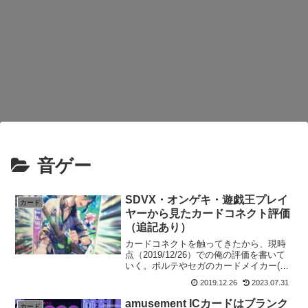
音ゲー
SDVX・オンゲキ・遊戯王プレイ
カード
ヤーから見たカードコネクト評価
（追記あり）
カードコネクトを触ってきたから、現時
点（2019/12/26）での俺の評価を書いて
いく。ボルテやセガのカードメイカー(オ
ンゲキ絡み)、遊戯王(KONAMI)プレイヤ
2019.12.26
2023.07.31
ーの俺の視点での良い点や悪い点だ
ぞ。 追記内容等（ここをクリックで表
amusement ICカードはブランク
カード