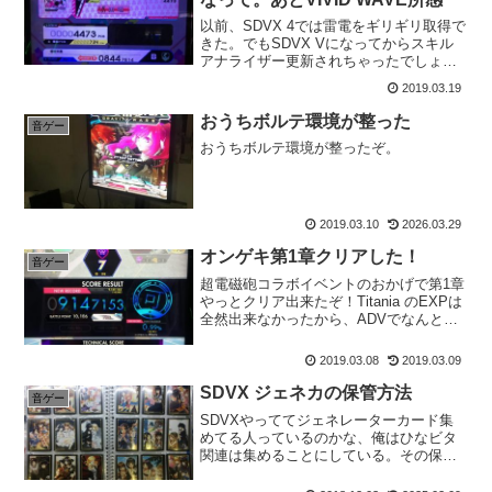
以前、SDVX 4では雷電をギリギリ取得で
きた。でもSDVX Vになってからスキル
アナライザー更新されちゃったでしょ？
だから同じように雷電取れるか、試しに1
2019.03.19
回やってみようと思って一回やったけ
ど、取れちゃった。
おうちボルテ環境が整った
音ゲー
おうちボルテ環境が整ったぞ。
2019.03.10
2026.03.29
オンゲキ第1章クリアした！
音ゲー
超電磁砲コラボイベントのおかげで第1章
やっとクリア出来たぞ！Titania のEXPは
全然出来なかったから、ADVでなんとか
した。
2019.03.08
2019.03.09
SDVX ジェネカの保管方法
音ゲー
SDVXやっててジェネレーターカード集
めてる人っているのかな、俺はひなビタ
関連は集めることにしている。その保管
について書いておこうと思う。