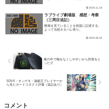
かに書かなければならない文章。PCの前
でウンウン唸っていても出てこないもの
2015.11.18
は出てこない。なんとなーくA4サイズの
原稿用紙PDFを探し...
ラブライブ劇場版 感想・考察
日記・感想
（三周目追記）
映画を見ていることを前提に記述する。
よって当然ネタバレ有り。
2015.06.16
家の中で物をなくしやすいから対策をと
ったぞ
SDVX・オンゲキ・遊戯王プレイヤーか
ら見たカードコネクト評価（追記あり）
コメント