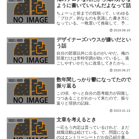
日記・感想
ように書いていいんだよなって話
ちょーっと前までの投稿って、いわゆる
「ブログ」的なものを意識した書き方に
なっている。一晩置いて推敲して、予約
投稿を先の日付にして改めて読み直すな
2019.09.10
んてことをしていたりしていなかったり
したのだ。しかし、そのために精神力
デザイナーズハウスが嫌いだとい
日記・感想
(MP的な)を使用する必要...
う話
自分の部屋以外に出るのがいやだ。俺の
部屋だけは常時空調が効いているし、過
ごしやすいかたちに改造してきたから当
たり前なんだが。つまり元は過ごしにく
2020.06.27
い部屋だったということだ。
数年間しっかり鬱になってたので
日記・感想
振り返る
この頃、やっと自分の思考能力が回復し
つつあることがわかって来たので、振り
返りと現状の記録。
2023.01.13
文章を考えるとき
日記・感想
一応もう内定は貰っているけれど、まだ
就職活動は続けている。で、問題になる
のはエントリーシートだか自己紹介書だ