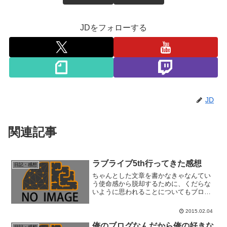
JDをフォローする
JD
関連記事
ラブライブ5th行ってきた感想
日記・感想
ちゃんとした文章を書かなきゃなんてい
う使命感から脱却するために、くだらな
いように思われることについてもブログ
の記事として残していこうと思う。とは
いえ5thについてどうおもったかを記録に
2015.02.04
残しながら参加したわけではないから、
箇条書きで感想を残す...
俺のブログなんだから俺の好きな