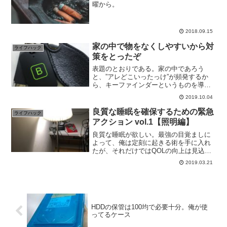
曜から。
2018.09.15
家の中で物をなくしやすいから対
ライフハック
策をとったぞ
表題のとおりである。家の中であろう
と、”アレどこいったっけ”が頻発するか
ら、キーファインダーというものを導入
して数ヶ月かな？経った感想を書いてお
2019.10.04
こう。
良質な睡眠を確保するための緊急
ライフハック
アクション vol.1【照明編】
良質な睡眠が欲しい。最強の目覚ましに
よって、俺は定刻に起きる術を手に入れ
たが、それだけではQOLの向上は見込め
ない。起床論にも書いたが、起きられる
2019.03.21
ようになったら、次は「質の良い睡眠を
とり、気持よく起きられる人を目指
す」。その為に、今度は生活...
HDDの保管は100均で必要十分。俺が使
ってるケース