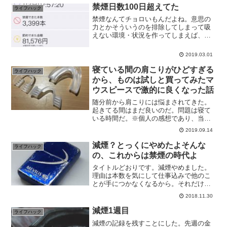
禁煙日数100日超えてた
ライフハック
禁煙なんてチョロいもんだよね。意思の
力とかそういうのを排除してしまって吸
えない環境・状況を作ってしまえば、あ
とはなんとかなるものだもん。というわ
けで100日以上経ってたので画像UP。
2019.03.01
寝ている間の肩こりがひどすぎる
ライフハック
から、ものは試しと買ってみたマ
ウスピースで激的に良くなった話
随分前から肩こりには悩まされてきた。
起きてる間はまだ良いのだ。問題は寝て
いる時間だ。※個人の感想であり、当然
ですが医師の判断を仰ぐようにしてくだ
2019.09.14
さい。
減煙？とっくにやめたよそんな
ライフハック
の、これからは禁煙の時代よ
タイトルどおりです。減煙やめました。
理由は本数を気にして仕事込みで他のこ
とが手につかなくなるから。それだけ。
で、禁煙をすることにしました。
2018.11.30
減煙1週目
ライフハック
減煙の記録を残すことにした。先週の金