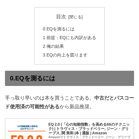
目次
0.EQを測るには
1.前提：EQにも内訳がある
2.俺の結果
3.EQの向上を図ります
0.EQを測るには
手っ取り早いのは本を買うことである。
中古だとパスコー
ド使用済の可能性がある
から新品推奨。
EQ 2.0 (「心の知能指数」を高める66のテクニッ
ク) | トラヴィス・ブラッドベリー, ジーン・グリ
ーブス, 関 美和 |本 | 通販 | Amazon
Amazonでトラヴィス・ブラッドベリー, ジーン・グリーブ