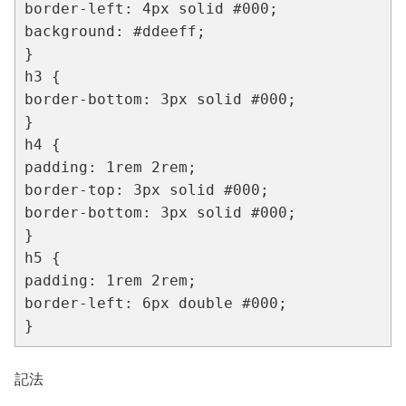
border-left: 4px solid #000;

background: #ddeeff;

}

h3 {

border-bottom: 3px solid #000;

}

h4 {

padding: 1rem 2rem;

border-top: 3px solid #000;

border-bottom: 3px solid #000;

}

h5 {

padding: 1rem 2rem;

border-left: 6px double #000;

}
記法