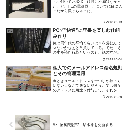
元々付いてたSSDには特に不満はなかっ
たけど、PCの電源買ったついでに目に入
ったから買っちゃった。
2018.08.19
PCで”快適”に読書を楽しむ仕組
PC
み作り
俺は同年代の平均くらいは本を読むんじ
ゃないかなぁと自負している。でだ、そ
の本を読む行為というのも、紙の本だと
メリット・デメリットが存在しているか
2019.05.04
らして、PCを用いて読書をすることが少
なくない。その環境について書いておき
個人でのメールアドレス命名規則
PC
たい。
とその管理運用
今どきメールアドレスを一つしか持って
いない人なんて居ないだろう、でも個々
のアドレスに用途を付与して、それを間
違いなく運用できているのだろうか。俺
2019.03.28
のオススメするメールアドレスの命名規
則を晒して、メリットを書いていこうと
思う。（まあ一応デメリッ...
餌生物奮闘記#2 給水器を更新する