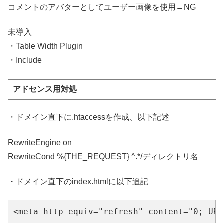
コメントのアバターとしてユーザー画像を使用→NG
未導入
・Table Width Plugin
・Include
アドセンス用対処
・ドメイン直下に.htaccessを作成、以下記述
RewriteEngine on
RewriteCond %{THE_REQUEST} ^.*/ディレクトリ名
・ドメイン直下のindex.htmlに以下追記
<meta
http-equiv=
"refresh"
content=
"0; U