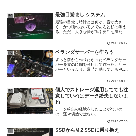
最強目覚まし システム
PC
最強の目覚し時計とは何か。音が大き
く、かつ壊れないモノであると私は考え
る。ただ、大きな音が鳴る要件を満たす
モノであればよいなら、市販で十分であ
る。しかし、片手で持てるサイズの時計
2016.06.17
というのは、起床時のクソ雑魚理性には
歯が立たない。つまりぶっ壊...
ベランダサーバーを作ろう
PC
ずっと前から作りたかったベランダサー
バーを盆の時間を利用して作った。サー
バーというより、常時起動しているPCを
部屋の中から追い出したかったというの
が正しいか。
2018.08.19
個人でストレージ運用してても注
PC
意していればデータ紛失しないよ
ね
データ紛失の経験をしたことがないの
は、運や偶然ではない。
2023.07.30
SSDからM.2 SSDに乗り換え
PC