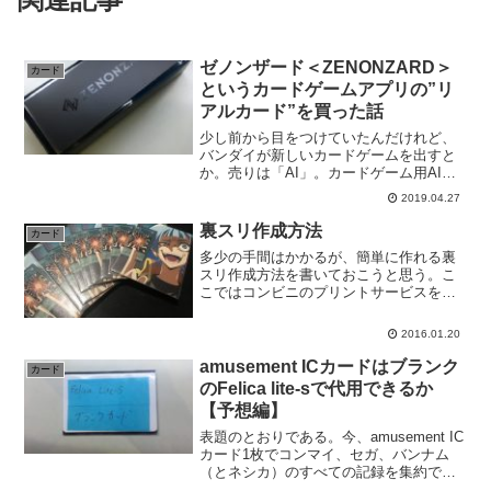
ゼノンザード＜ZENONZARD＞
カード
というカードゲームアプリの”リ
アルカード”を買った話
少し前から目をつけていたんだけれど、
バンダイが新しいカードゲームを出すと
か。売りは「AI」。カードゲーム用AIと
共闘したり、相手にするんだそうだ。ま
2019.04.27
ぁそれがスマートフォンアプリで出るら
しいんだが、"リアルカード"も販売され
裏スリ作成方法
カード
たりしているとのこ...
多少の手間はかかるが、簡単に作れる裏
スリ作成方法を書いておこうと思う。こ
こではコンビニのプリントサービスを利
用する方法を考える。以下、遊戯王サイ
ズのカードを基準として記述するが、デ
2016.01.20
ュエマなど、他のカードサイズにも応用
できる。
amusement ICカードはブランク
カード
のFelica lite-sで代用できるか
【予想編】
表題のとおりである。今、amusement IC
カード1枚でコンマイ、セガ、バンナム
（とネシカ）のすべての記録を集約でき
てしまう時代である。しかも、それぞれ