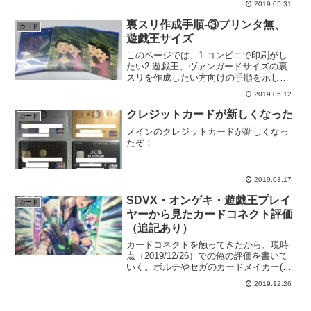
2019.05.31
が限定デザインのカードを発行してい
る。正に群雄割拠。ところで、これって
裏スリ作成手順-③プリンタ無、
カード
全部"交通系I...
遊戯王サイズ
このページでは、1.コンビニで印刷がし
たい2.遊戯王、ヴァンガードサイズの裏
スリを作成したい方向けの手順を示して
いる。該当しない方はで自身が該当する
2019.05.12
ページを探してほしい。
クレジットカードが新しくなった
カード
メインのクレジットカードが新しくなっ
たぞ！
2019.03.17
SDVX・オンゲキ・遊戯王プレイ
カード
ヤーから見たカードコネクト評価
（追記あり）
カードコネクトを触ってきたから、現時
点（2019/12/26）での俺の評価を書いて
いく。ボルテやセガのカードメイカー(オ
ンゲキ絡み)、遊戯王(KONAMI)プレイヤ
2019.12.26
ーの俺の視点での良い点や悪い点だ
ぞ。 追記内容等（ここをクリックで表