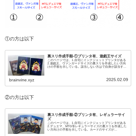
①の方は以下
裏スリ作成手順-①プリンタ有、遊戯王サイズ
このページでは、1.自宅にインクジェットプリンタがある
2.遊戯王、ヴァンガードサイズの裏スリを作成したい方向
けの手順を示している。該当しない方はで自身が該当する
ページを探してほしい。1.用意するもの☆現物を用意・A4
光沢紙 (薄ければ薄いほ...
2025.02.09
brainvine.xyz
②の方は以下
裏スリ作成手順-②プリンタ有、レギュラーサイ
ズ
このページでは、1.自宅にインクジェットプリンタがある
2.デュエマ、MTG等レギュラーサイズの裏スリを作成した
い方向けの手順を示している。カードのサイズが
63mm*88mmであればこのページが該当する。該当しない