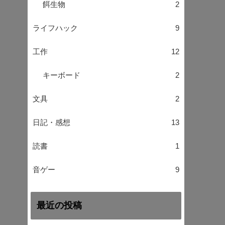
餌生物
2
ライフハック
9
工作
12
キーボード
2
文具
2
日記・感想
13
読書
1
音ゲー
9
最近の投稿