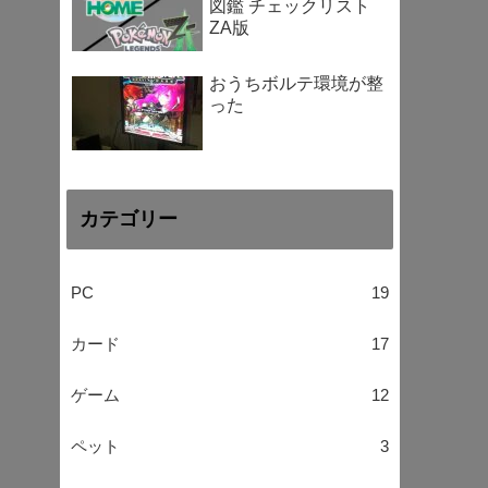
図鑑 チェックリスト
ZA版
おうちボルテ環境が整
った
カテゴリー
PC
19
カード
17
ゲーム
12
ペット
3