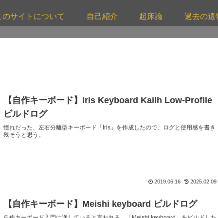
このサイトについて
自己紹介
起床論
過去の遺
【自作キーボード】Iris Keyboard Kailh Low-Profile
ビルドログ
憧れだった、左右分離型キーボード「Iris」を作成したので、ログと使用感を書き
残そうと思う。
2019.06.16
2025.02.09
【自作キーボード】Meishi keyboard ビルドログ
自作キーボード入門に適していると言われる、「Meishi keyboard」をビルドした